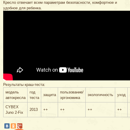
Кресло отвечает всем параметрам безопасности, комфортное и
удобное для ребенка.
Результаты краш-теста:
модель
год
пользование/
защита
экологичность
уход
автокресла
теста
эргономика
CYBEX
2013
++
++
++
++
Juno 2-Fix