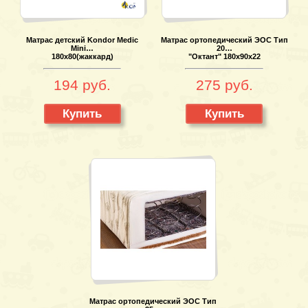
Матрас детский Kondor Medic
Матрас ортопедический ЭОС Тип
Mini…
20…
180х80(жаккард)
"Октант" 180х90х22
194 руб.
275 руб.
Купить
Купить
Матрас ортопедический ЭОС Тип